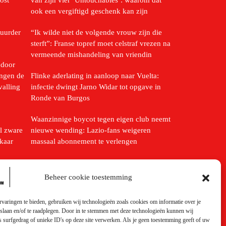
ost
van zijn vier ‘Untouchables’: waarom dat
ook een vergiftigd geschenk kan zijn
uurder
“Ik wilde niet de volgende vrouw zijn die
sterft”: Franse topref moet celstraf vrezen na
vermeende mishandeling van vriendin
 door
ingen de
Flinke aderlating in aanloop naar Vuelta:
valling
infectie dwingt Jarno Widar tot opgave in
Ronde van Burgos
Waanzinnige boycot tegen eigen club neemt
l zware
nieuwe wending: Lazio-fans weigeren
kaar
massaal abonnement te verlengen
Na het boottochtje is de transfer nu ook
roles
officieel: Spaanse winger Jan Virgili tekent
Beheer cookie toestemming
ctie op
tot 2031 bij Club Brugge, dat 12 miljoen
euro neertelt
varingen te bieden, gebruiken wij technologieën zoals cookies om informatie over je
 slaan en/of te raadplegen. Door in te stemmen met deze technologieën kunnen wij
 surfgedrag of unieke ID's op deze site verwerken. Als je geen toestemming geeft of uw