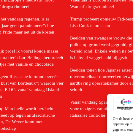
na is Europa’s nieuwste ‘Most
Valentina is Europa’s nieuwste ‘M
 drugscrimineel
Wanted’ drugscrimineel
het vandaag regenen, is er
Trump probeert opnieuw Fed-best
 jaar geen parade meer”: hoe
Lisa Cook te ontslaan
 Pride maar net uit de kosten
Beelden van zwangere vrouw die
politie op grond werd gegooid, g
ijk proef ik vooral koude massa
wereld rond. Enkele weken na be
karakter”: Luc Bellings beoordeelt
is baby al weggehaald bij gezin
tjes met vanille en chocolade
Beelden tonen hoe Japanse artsen
 geen Russische kernonderzeeër
onvermoeibaar doorwerken terwij
 kust van Bordeaux”: waarom vier
aardbeving operatiekamer door el
he F-16’s vanaf vandaag IJsland
schudt
n
Vanaf vandaag Spaanse grenscont
p Marcinelle wordt herdacht:
voor reizigers vanuit Italië als rea
treedt op tegen antifascistische
Italiaanse controles
Om de beste er
ten, De Wever komt met
apparaat op te
oodschap
gegevens zoals