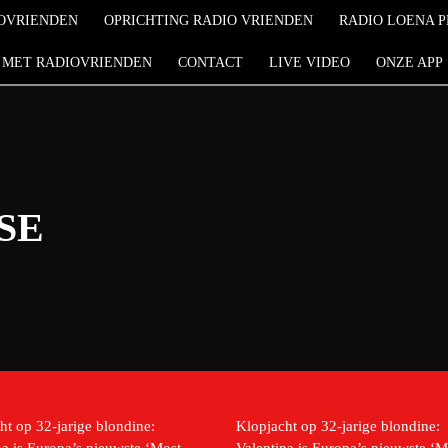
OVRIENDEN
OPRICHTING RADIO VRIENDEN
RADIO LOENA 
 MET RADIOVRIENDEN
CONTACT
LIVE VIDEO
ONZE APP
SE
ht op 32-jarige blondine:
Klopjacht op 32-jarige blondine: