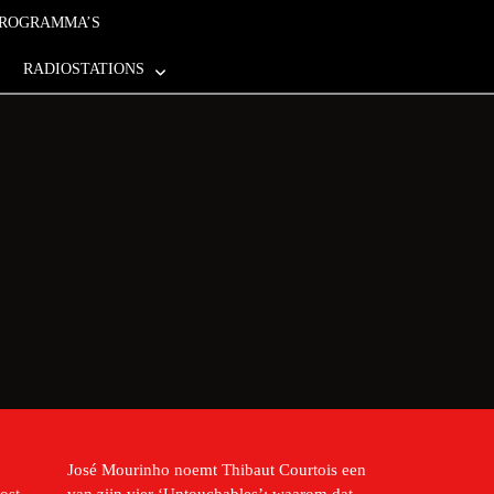
PROGRAMMA’S
RADIOSTATIONS
José Mourinho noemt Thibaut Courtois een