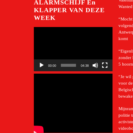
Valenti
ALARMSCHIJF En
Wanted’
KLAPPER VAN DEZE
WEEK
“Mocht 
volgend
Videospeler
Antwerp
komt
“Eigenl
zonder 
5 hoorn
00:00
04:38
“Je wil
voor de
Belgisc
bewake
Mijnram
politie 
activis
videob